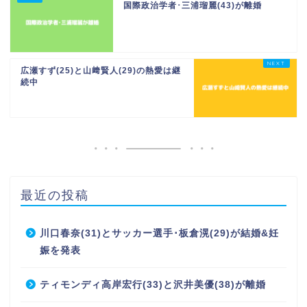
国際政治学者･三浦瑠麗(43)が離婚
広瀬すず(25)と山﨑賢人(29)の熱愛は継
続中
最近の投稿
川口春奈(31)とサッカー選手･板倉滉(29)が結婚&妊
娠を発表
ティモンディ高岸宏行(33)と沢井美優(38)が離婚