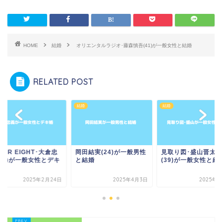
HOME
結婚
オリエンタルラジオ･藤森慎吾(41)が一般女性と結婚
RELATED POST
結婚
結婚
PER EIGHT･大倉忠
岡田結実(24)が一般男性
見取り図･盛山晋太
(39)が一般女性とデキ
と結婚
(39)が一般女性と結
2025年2月24日
2025年4月3日
2025年1