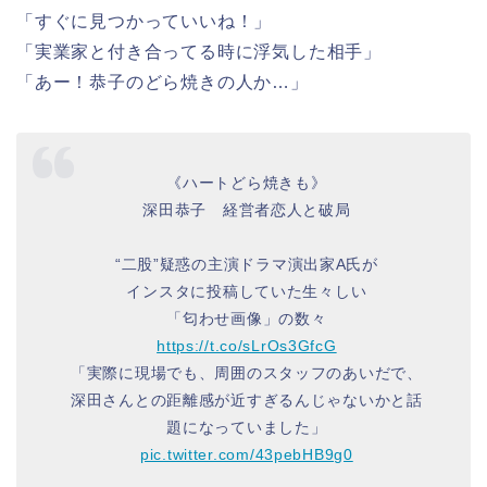
「すぐに見つかっていいね！」
「実業家と付き合ってる時に浮気した相手」
「あー！恭子のどら焼きの人か…」
《ハートどら焼きも》
深田恭子 経営者恋人と破局
“二股”疑惑の主演ドラマ演出家A氏が
インスタに投稿していた生々しい
「匂わせ画像」の数々
https://t.co/sLrOs3GfcG
「実際に現場でも、周囲のスタッフのあいだで、
深田さんとの距離感が近すぎるんじゃないかと話
題になっていました」
pic.twitter.com/43pebHB9g0