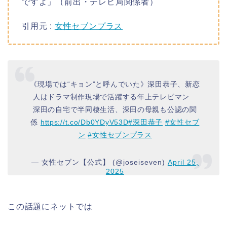
ですよ」（前出・テレビ局関係者）
引用元 :
女性セブンプラス
《現場では“キョン”と呼んでいた》深田恭子、新恋
人はドラマ制作現場で活躍する年上テレビマン
深田の自宅で半同棲生活、深田の母親も公認の関
係
https://t.co/Db0YDyV53D
#深田恭子
#女性セブ
ン
#女性セブンプラス
— 女性セブン【公式】 (@joseiseven)
April 25,
2025
この話題にネットでは