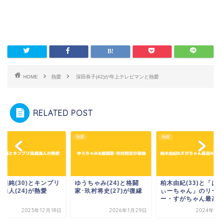
HOME
熱愛
深田恭子(42)が年上テレビマンと熱愛
RELATED POST
熱愛
熱愛
村架純(30)とキンプリ
ゆうちゃみ(24)と格闘
柏木由紀(33)と「ぱ
海人(24)が熱愛
家･玖村将史(27)が復縁
ぃーちゃん」のリー
ー・すがちゃん最高N.
2023年12月18日
2026年1月29日
2024年9