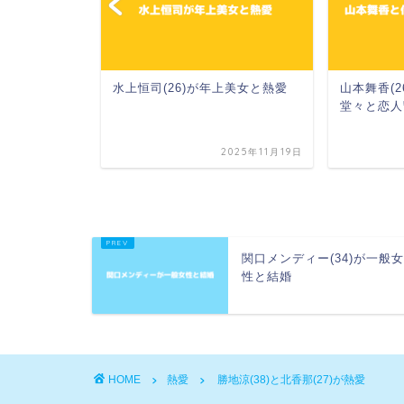
xTONES･ジ
水上恒司(26)が年上美女と熱愛
山本舞香(2
堂々と恋人
2024年7月24日
2025年11月19日
関口メンディー(34)が一般
性と結婚
HOME
熱愛
勝地涼(38)と北香那(27)が熱愛