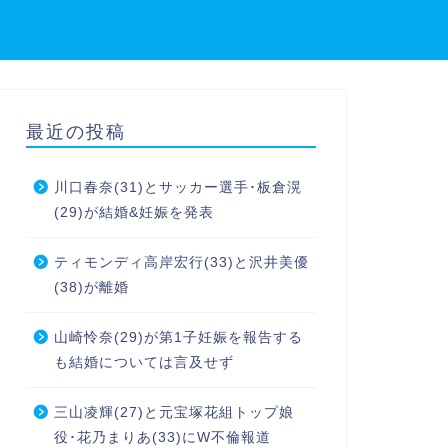
め
最近の投稿
川口春奈(31)とサッカー選手･板倉滉
(29)が結婚&妊娠を発表
ティモンディ高岸宏行(33)と沢井美優
(38)が離婚
山崎怜奈(29)が第1子妊娠を報告する
も結婚については言及せず
三山凌輝(27)と元宝塚花組トップ娘
役･花乃まりあ(33)にW不倫報道