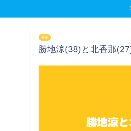
熱愛
勝地涼(38)と北香那(2