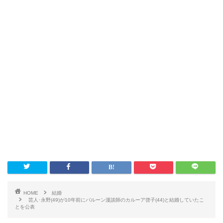
HOME
結婚
芸人･永野(49)が10年前にバルーン漫談師のカルーア啓子(44)と結婚していたこ
とを公表