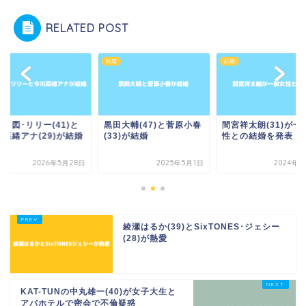
RELATED POST
結婚
結婚
り図･リリー(41)と
黒田大輔(47)と菅原小春
間宮祥太朗(31)が一
川菜緒アナ(29)が結婚
(33)が結婚
性との結婚を発表
2026年5月28日
2025年5月1日
2024年7
綾瀬はるか(39)とSixTONES･ジェシー
(28)が熱愛
KAT-TUNの中丸雄一(40)が女子大生と
アパホテルで密会で不倫疑惑