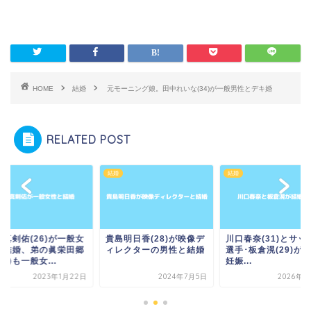
HOME
結婚
元モーニング娘。田中れいな(34)が一般男性とデキ婚
RELATED POST
結婚
結婚
田真剣佑(26)が一般女
貴島明日香(28)が映像デ
川口春奈(31)とサッ
と結婚、弟の眞栄田郷
ィレクターの男性と結婚
選手･板倉滉(29)が
23)も一般女...
妊娠...
2023年1月22日
2024年7月5日
2026年8