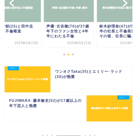
芽郁(25)と田中圭
声優･古谷徹(70)が37歳
鈴木紗理奈(47)が5
0)に不倫報道
年下のファン女性と4年
半の社長と不倫発覚
半にわたる不倫
その後、社長に騙...
2025年4月23日
2024年5月22日
2024年11
ワンオクTaka(35)とエミリー･ラッド
(30)が熱愛
FUJIWARA･藤本敏史(52)が17歳以上の
年下恋人と熱愛