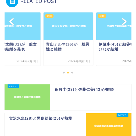
RELATED POST
結婚
結婚
宮祥太朗(31)が一般女
青山テルマ(36)が一般男
伊藤歩(45)と細谷祐
との結婚を発表
性と結婚
(31)が結婚
2024年7月8日
2024年8月11日
2026年1
細貝圭(38)と佐藤仁美(43)が離婚
宮沢氷魚(28)と黒島結菜(25)が熱愛