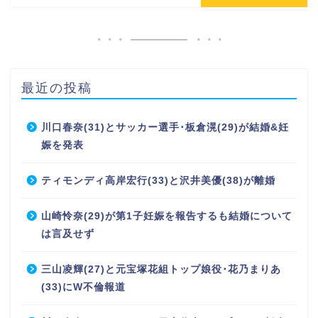
最近の投稿
川口春奈(31)とサッカー選手･板倉滉(29)が結婚&妊
娠を発表
ティモンディ高岸宏行(33)と沢井美優(38)が離婚
山崎怜奈(29)が第1子妊娠を報告するも結婚について
は言及せず
三山凌輝(27)と元宝塚花組トップ娘役･花乃まりあ
(33)にW不倫報道