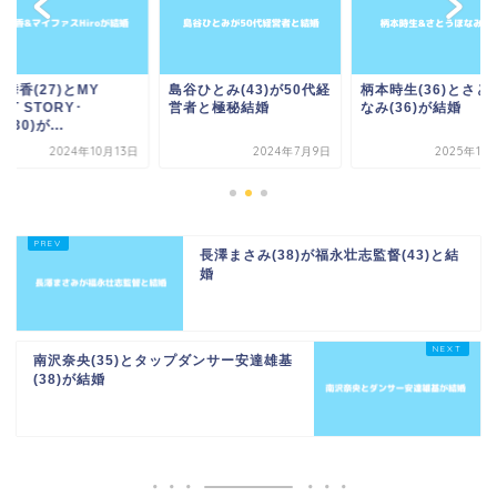
舞香(27)とMY
島谷ひとみ(43)が50代経
柄本時生(36)とさと
RST STORY･
営者と極秘結婚
なみ(36)が結婚
o(30)が...
2024年10月13日
2024年7月9日
2025年11
長澤まさみ(38)が福永壮志監督(43)と結
婚
南沢奈央(35)とタップダンサー安達雄基
(38)が結婚