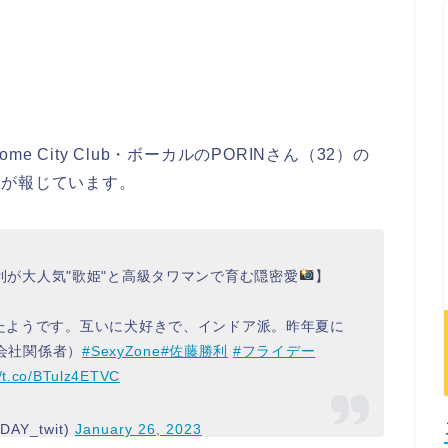
ome City Club・ボーカルのPORINさん（32）の
タルが報じています。
藤勝利が大人気"歌姫"と高級タワマンで育む隠密愛
】
たようです。互いに犬好きで、インドア派。昨年夏に
会社関係者）
#SexyZone
#佐藤勝利
#フライデー
//t.co/BTulz4ETVC
DAY_twit)
January 26, 2023