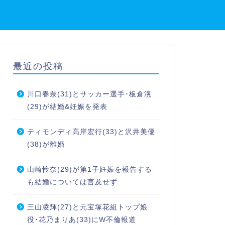
め
最近の投稿
川口春奈(31)とサッカー選手･板倉滉
(29)が結婚&妊娠を発表
ティモンディ高岸宏行(33)と沢井美優
(38)が離婚
山崎怜奈(29)が第1子妊娠を報告する
も結婚については言及せず
三山凌輝(27)と元宝塚花組トップ娘
役･花乃まりあ(33)にW不倫報道